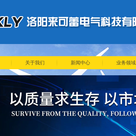
关于我们
新闻中心
业务领域